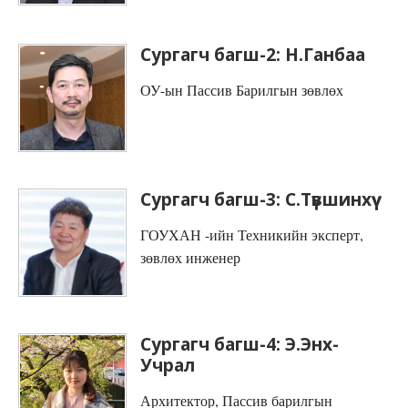
Сургагч багш-2: Н.Ганбаа
ОУ-ын Пассив Барилгын зөвлөх
Сургагч багш-3: С.Түвшинхүү
ГОУХАН -ийн Техникийн эксперт,
зөвлөх инженер
Сургагч багш-4: Э.Энх-
Учрал
Архитектор, Пассив барилгын