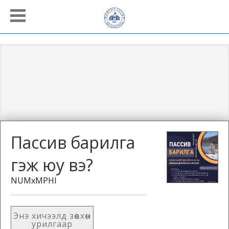
Пассив барилга
гэж юу вэ?
NUMxMPHI
Энэ хичээлд зөвхөн
урилгаар