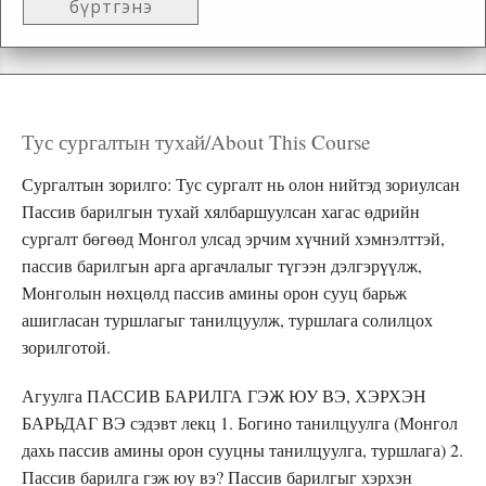
бүртгэнэ
Тус сургалтын тухай/About This Course
Сургалтын зорилго: Тус сургалт нь олон нийтэд зориулсан
Пассив барилгын тухай хялбаршуулсан хагас өдрийн
сургалт бөгөөд Монгол улсад эрчим хүчний хэмнэлттэй,
пассив барилгын арга аргачлалыг түгээн дэлгэрүүлж,
Монголын нөхцөлд пассив амины орон сууц барьж
ашигласан туршлагыг танилцуулж, туршлага солилцох
зорилготой.
Агуулга ПАССИВ БАРИЛГА ГЭЖ ЮУ ВЭ, ХЭРХЭН
БАРЬДАГ ВЭ сэдэвт лекц 1. Богино танилцуулга (Монгол
дахь пассив амины орон сууцны танилцуулга, туршлага) 2.
Пассив барилга гэж юу вэ? Пассив барилгыг хэрхэн