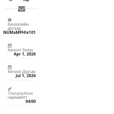
энэ
курсэд
курст
бүртгүүлсэн
Энэ
хамрагдсан
гэж
курст
гэдгийг
Facebook-
хамрагдсан
мэдэгдээрэй
ийн
гэж
зурвас
хэлэхийн
илгээх
Хичээлийн
тулд
дугаар
хэн
NUMxMPHIx101
нэгэнд
илгээнэ
Хичээл Эхлэх
Apr 1, 2026
Хичээл Дуусах
Jul 1, 2026
Тооцоолсон
чармайлт
04:00