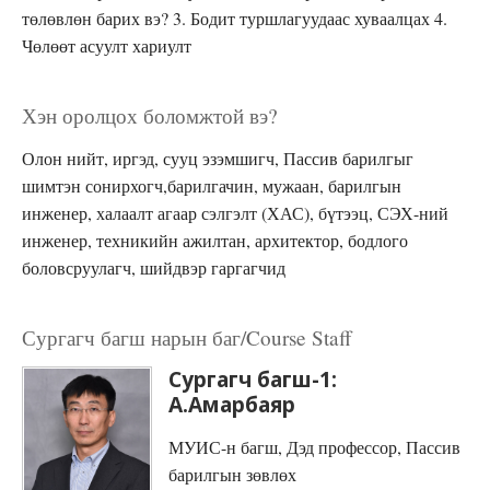
төлөвлөн барих вэ? 3. Бодит туршлагуудаас хуваалцах 4.
Чөлөөт асуулт хариулт
Хэн оролцох боломжтой вэ?
Олон нийт, иргэд, сууц эзэмшигч, Пассив барилгыг
шимтэн сонирхогч,барилгачин, мужаан, барилгын
инженер, халаалт агаар сэлгэлт (ХАС), бүтээц, СЭХ-ний
инженер, техникийн ажилтан, архитектор, бодлого
боловсруулагч, шийдвэр гаргагчид
Сургагч багш нарын баг/Course Staff
Сургагч багш-1:
А.Амарбаяр
МУИС-н багш, Дэд профессор, Пассив
барилгын зөвлөх